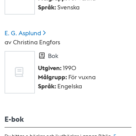
Språk
:
Svenska
E. G.
Asplund
av
Christina Engfors
Bok
Utgiven
:
1990
Målgrupp
:
För vuxna
Språk
:
Engelska
E-bok
Du hittar e-böcker och ljudböcker i appen Biblio.
E-