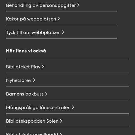
Behandling av
personuppgifter
Kakor på
webbplatsen
Tyck till om
webbplatsen
Här finns vi också
Biblioteket
Play
Nyhetsbrev
Barnens
bokbuss
Mångspråkiga
lånecentralen
Bibliotekspodden
Solen
Bibliotekets
novellpodd