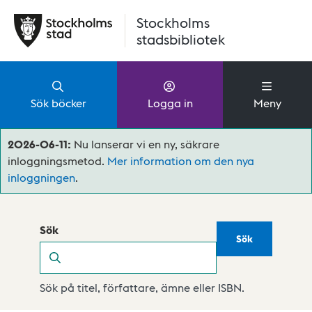
Hoppa till huvudinnehåll
Stockholms
stadsbibliotek
Sök böcker
Logga in
Meny
2026-06-11:
Nu lanserar vi en ny, säkrare
inloggningsmetod.
Mer information om den nya
inloggningen
.
Sök
Sök
Sök
Sök på titel, författare, ämne eller ISBN.