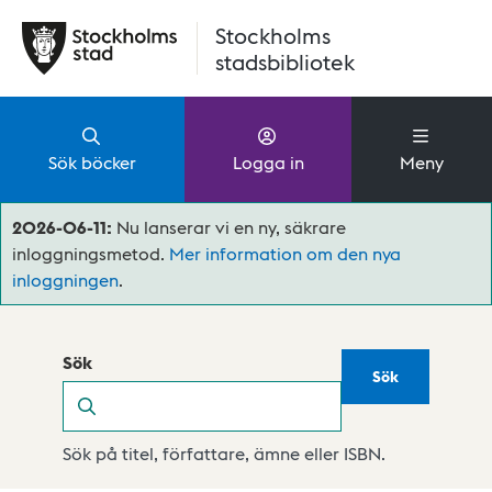
Hoppa till huvudinnehåll
Stockholms
stadsbibliotek
Sök böcker
Logga in
Meny
2026-06-11:
Nu lanserar vi en ny, säkrare
inloggningsmetod.
Mer information om den nya
inloggningen
.
Sök
Sök
Sök
Sök på titel, författare, ämne eller ISBN.