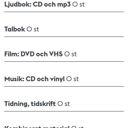
Ljudbok: CD och mp3
0 st
Talbok
0 st
Film: DVD och VHS
0 st
Musik: CD och vinyl
0 st
Tidning, tidskrift
0 st
Kombinerat material
0 st