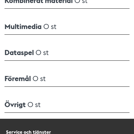
Multimedia
0 st
Dataspel
0 st
Föremål
0 st
Övrigt
0 st
Service och tjänster