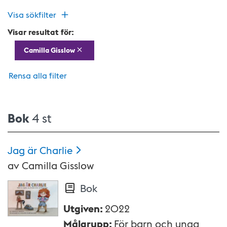
Visa sökfilter
Visar resultat för:
Camilla Gisslow
Rensa alla filter
Bok
4 st
Jag är
Charlie
av
Camilla Gisslow
Bok
Utgiven
:
2022
Målgrupp
:
För barn och unga