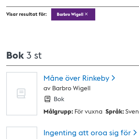
Visar resultat för:
Barbro Wigell
Bok
3 st
Måne över
Rinkeby
av
Barbro Wigell
Bok
Målgrupp
:
För vuxna
Språk
:
Sven
Ingenting att oroa sig
för