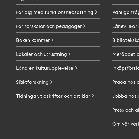
För dig med
funktionsnedsättning
Vanliga frå
För förskolor och
pedagoger
Lånevillkor
Boken
kommer
Biblioteksk
Lokaler och
utrustning
Meröppet 
Låna en
kulturupplevelse
Inköpsförsl
Släktforskning
Praoa hos
Tidningar, tidskrifter och
artiklar
Jobba hos
Press och
a
Om vår
ver