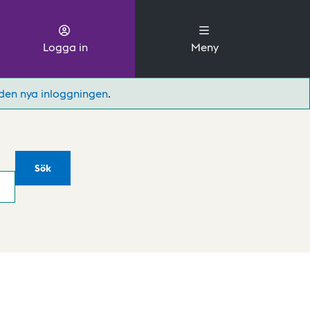
Logga in
Meny
den nya inloggningen
.
Sök