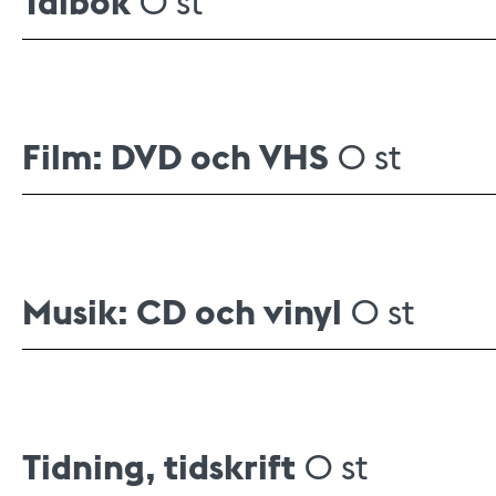
Talbok
Film: DVD och VHS
0 st
Musik: CD och vinyl
0 st
Tidning, tidskrift
0 st