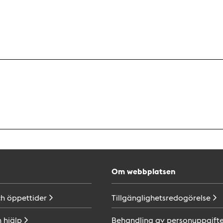
Om webbplatsen
ch
öppettider
Tillgänglighetsredogörelse
h
hjälp
Behandling av
personuppgifte