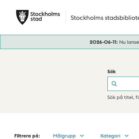
Hoppa till huvudinnehåll
Stockholms stadsbibliot
2026-06-11:
Nu lanse
Sök
Sök
Sök på titel, 
Filtrera på:
Målgrupp
Kategori