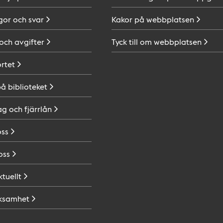
gor och
svar
Kakor på
webbplatsen
 och
avgifter
Tyck till om
webbplatsen
ortet
på
biblioteket
ag och
fjärrlån
oss
oss
ktuellt
ksamhet