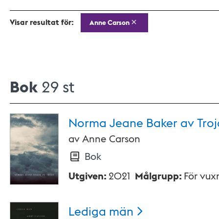
Visar resultat för:
Anne Carson
Bok
29 st
Norma Jeane Baker av
Troj
av
Anne Carson
Bok
Utgiven
:
2021
Målgrupp
:
För vux
Lediga
män