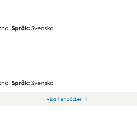
xna
Språk
:
Svenska
xna
Språk
:
Svenska
Visa fler böcker