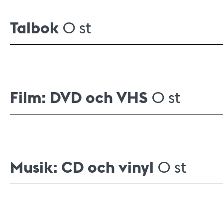
Talbok
0 st
Film: DVD och VHS
0 st
Musik: CD och vinyl
0 st