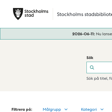
Hoppa till huvudinnehåll
Stockholms stadsbibliot
2026-06-11:
Nu lanse
Sök
Sök
Sök på titel, 
Filtrera på:
Målgrupp
Kategori