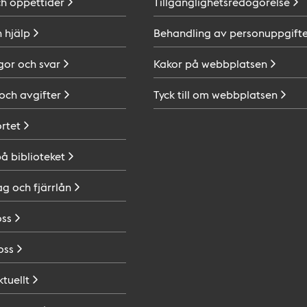
ch
öppettider
Tillgänglighetsredogörelse
h
hjälp
Behandling av
personuppgifte
gor och
svar
Kakor på
webbplatsen
 och
avgifter
Tyck till om
webbplatsen
ortet
på
biblioteket
ag och
fjärrlån
oss
oss
ktuellt