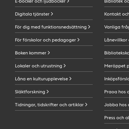
E-böcker och
ljudböcker
Bibliotek o
Digitala
tjänster
Kontakt oc
För dig med
funktionsnedsättning
Vanliga frå
För förskolor och
pedagoger
Lånevillkor
Boken
kommer
Biblioteksk
Lokaler och
utrustning
Meröppet 
Låna en
kulturupplevelse
Inköpsförsl
Släktforskning
Praoa hos
Tidningar, tidskrifter och
artiklar
Jobba hos
Press och
a