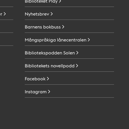
Biblioteket
Play
r
Nyhetsbrev
Barnens
bokbuss
Mångspråkiga
lånecentralen
Bibliotekspodden
Solen
Bibliotekets
novellpodd
Facebook
Instagram