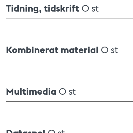
Tidning, tidskrift
0 st
Kombinerat material
0 st
Multimedia
0 st
Dataspel
0 st