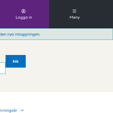
Logga in
Meny
den nya inloggningen
.
Sök
ivningsår