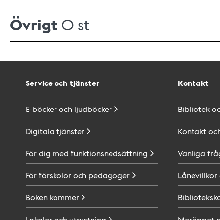
Övrigt
0 st
Service och tjänster
Kontakt
E-böcker och
ljudböcker
Bibliotek o
Digitala
tjänster
Kontakt oc
För dig med
funktionsnedsättning
Vanliga frå
För förskolor och
pedagoger
Lånevillkor
Boken
kommer
Biblioteksk
Lokaler och
utrustning
Meröppet 