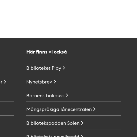
Här finns vi också
Biblioteket
Play
r
Nyhetsbrev
Barnens
bokbuss
Mångspråkiga
lånecentralen
Bibliotekspodden
Solen
Bibliotekets
novellpodd