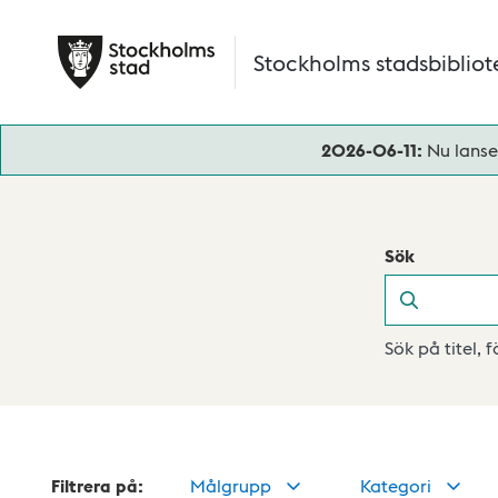
Hoppa till huvudinnehåll
Stockholms stadsbibliot
2026-06-11:
Nu lanse
Sök
Sök
Sök på titel, 
Filtrera på:
Målgrupp
Kategori