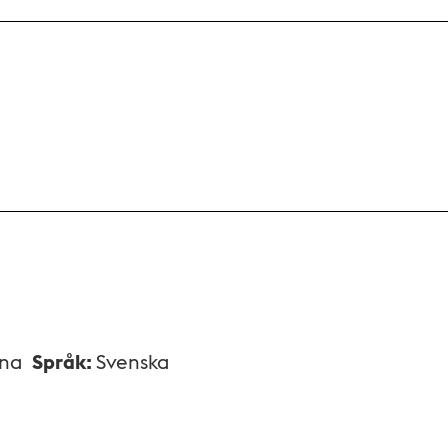
xna
Språk
:
Svenska