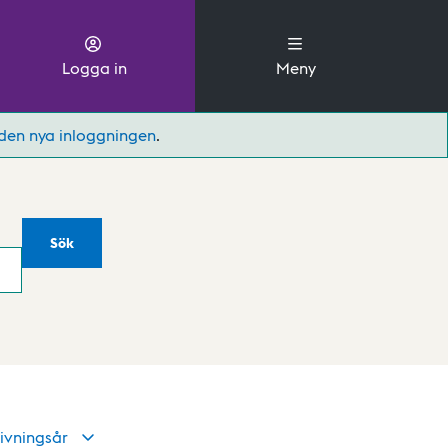
Logga in
Meny
den nya inloggningen
.
Sök
ivningsår