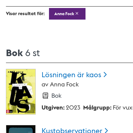
Visar resultat för:
Anna Fock
Bok
6 st
Lösningen är
kaos
av
Anna Fock
Bok
Utgiven
:
2023
Målgrupp
:
För vu
Kustobservationer