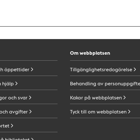
Om webbplatsen
ch
öppettider
Tillgänglighetsredogörelse
h
hjälp
Behandling av
personuppgifte
gor och
svar
Kakor på
webbplatsen
 och
avgifter
Tyck till om
webbplatsen
ortet
på
biblioteket