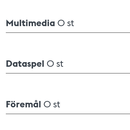
Multimedia
0 st
Dataspel
0 st
Föremål
0 st