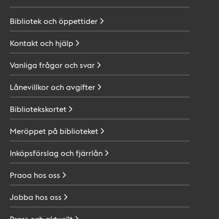
Bibliotek och
öppettider
Kontakt och
hjälp
Vanliga frågor och
svar
Lånevillkor och
avgifter
Bibliotekskortet
Meröppet på
biblioteket
Inköpsförslag och
fjärrlån
Praoa hos
oss
Jobba hos
oss
Press och
aktuellt