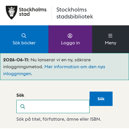
Hoppa till huvudinnehåll
Stockholms
stadsbibliotek
Sök böcker
Logga in
Meny
2026-06-11:
Nu lanserar vi en ny, säkrare
inloggningsmetod.
Mer information om den nya
inloggningen
.
Sök
Sök
Sök
Sök på titel, författare, ämne eller ISBN.