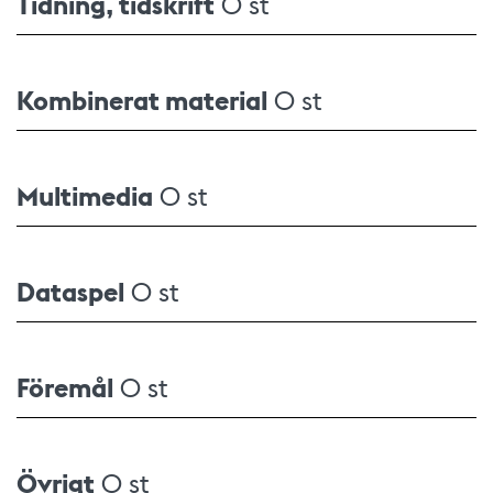
Tidning, tidskrift
0 st
Kombinerat material
0 st
Multimedia
0 st
Dataspel
0 st
Föremål
0 st
Övrigt
0 st