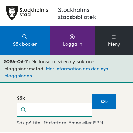
Hoppa till huvudinnehåll
Stockholms
stadsbibliotek
Sök böcker
Logga in
Meny
2026-06-11:
Nu lanserar vi en ny, säkrare
inloggningsmetod.
Mer information om den nya
inloggningen
.
Sök
Sök
Sök
Sök på titel, författare, ämne eller ISBN.