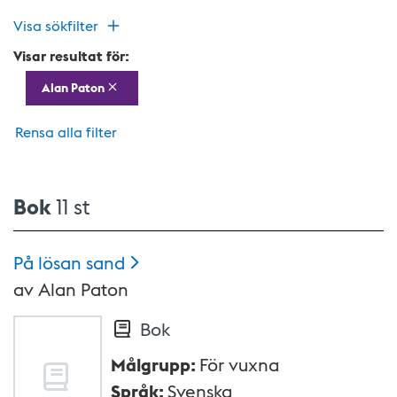
Visa sökfilter
Visar resultat för:
Alan Paton
Rensa alla filter
Bok
11 st
På lösan
sand
av
Alan Paton
Bok
Målgrupp
:
För vuxna
Språk
:
Svenska