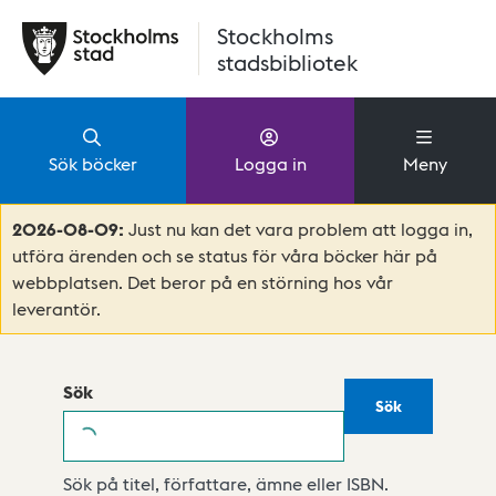
Hoppa till huvudinnehåll
Stockholms
stadsbibliotek
Sök böcker
Logga in
Meny
2026-08-09:
Just nu kan det vara problem att logga in,
utföra ärenden och se status för våra böcker här på
webbplatsen. Det beror på en störning hos vår
leverantör.
Sök
Sök
Sök
Sök på titel, författare, ämne eller ISBN.