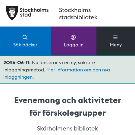
Hoppa till huvudinnehåll
Stockholms
stadsbibliotek
Sök böcker
Logga in
Meny
2026-06-11:
Nu lanserar vi en ny, säkrare
inloggningsmetod.
Mer information om den nya
inloggningen
.
Evenemang och aktiviteter
för förskolegrupper
Skärholmens bibliotek