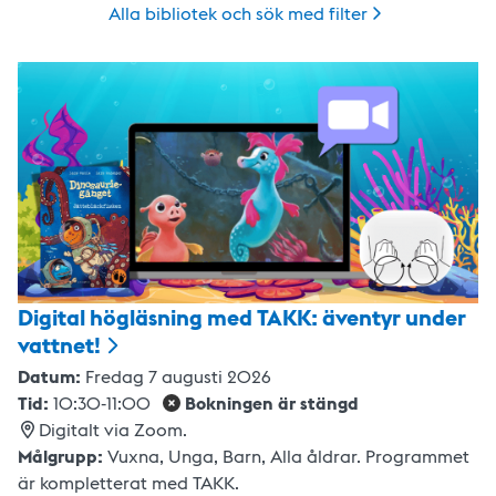
Alla bibliotek och sök med
filter
Digital högläsning med TAKK: äventyr under
vattnet!
Datum:
Fredag 7 augusti 2026
Tid:
10:30
-
11:00
Bokningen är stängd
Digitalt via Zoom.
Målgrupp:
Vuxna,
Unga,
Barn
,
Alla åldrar. Programmet
är kompletterat med TAKK.