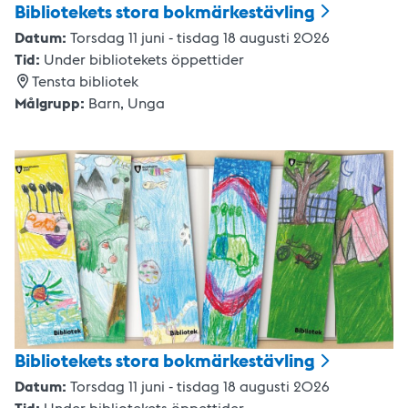
Bibliotekets stora
bokmärkestävling
Datum:
Torsdag 11 juni - tisdag 18 augusti 2026
Tid:
Under bibliotekets öppettider
Tensta bibliotek
Målgrupp:
Barn,
Unga
Bibliotekets stora
bokmärkestävling
Datum:
Torsdag 11 juni - tisdag 18 augusti 2026
Tid:
Under bibliotekets öppettider