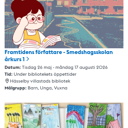
Framtidens författare - Smedshagsskolan
årkurs
1
Datum:
Tisdag 26 maj - måndag 17 augusti 2026
Tid:
Under bibliotekets öppettider
Hässelby villastads bibliotek
Målgrupp:
Barn,
Unga,
Vuxna