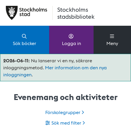
Hoppa till huvudinnehåll
Stockholms
stadsbibliotek
Sök böcker
Logga in
Meny
2026-06-11:
Nu lanserar vi en ny, säkrare
inloggningsmetod.
Mer information om den nya
inloggningen
.
Evenemang och aktiviteter
Förskolegrupper
Sök med filter