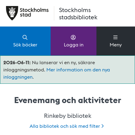
Hoppa till huvudinnehåll
Stockholms
stadsbibliotek
Sök böcker
Logga in
Meny
2026-06-11:
Nu lanserar vi en ny, säkrare
inloggningsmetod.
Mer information om den nya
inloggningen
.
Evenemang och aktiviteter
Rinkeby bibliotek
Alla bibliotek och sök med
filter