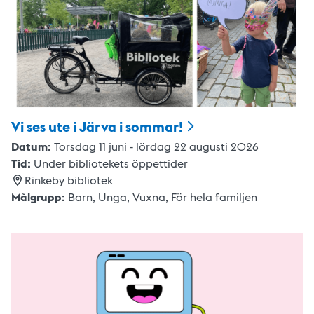
Vi ses ute i Järva i
sommar!
Datum:
Torsdag 11 juni - lördag 22 augusti 2026
Tid:
Under bibliotekets öppettider
Rinkeby bibliotek
Målgrupp:
Barn,
Unga,
Vuxna
,
För hela familjen