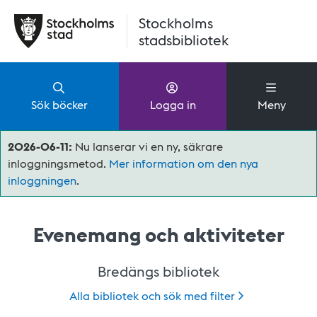
Hoppa till huvudinnehåll
Stockholms
stadsbibliotek
Sök böcker
Logga in
Meny
2026-06-11:
Nu lanserar vi en ny, säkrare
inloggningsmetod.
Mer information om den nya
inloggningen
.
Evenemang och aktiviteter
Bredängs bibliotek
Alla bibliotek och sök med
filter