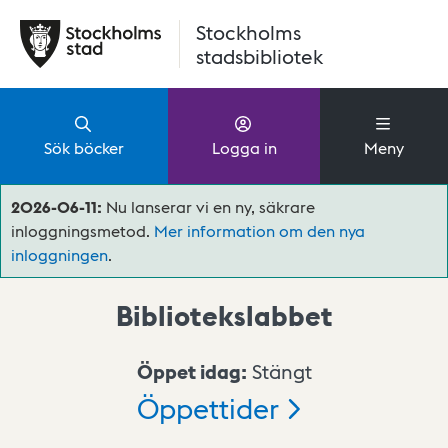
Hoppa till huvudinnehåll
Stockholms
stadsbibliotek
Sök böcker
Logga in
Meny
2026-06-11:
Nu lanserar vi en ny, säkrare
inloggningsmetod.
Mer information om den nya
inloggningen
.
Bibliotekslabbet
Öppet idag:
Stängt
Öppettider